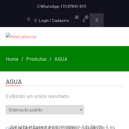
WhatsApp: (11) 97810-9111
0
0
Login / Cadastro
Home
Produtos
AGUA
AGUA
Exibindo um único resultado