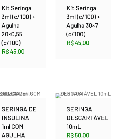
Kit Seringa
Kit Seringa
3ml (c/100) +
3ml (c/100) +
Agulha
Agulha 30×7
20×0,55
(c/100)
(c/100)
R$
45,00
R$
45,00
SERINGA DE
SERINGA
INSULINA
DESCARTÁVEL
1ml COM
10mL
AGULHA
R$
50,00