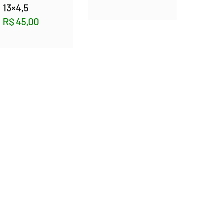
13×4,5
R$
45,00