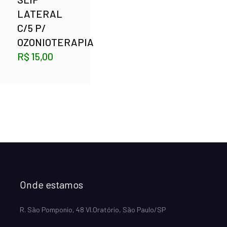
LATERAL
C/5 P/
OZONIOTERAPIA
R$
15,00
Onde estamos
R. São Pomponio, 48 Vl.Oratório, São Paulo/SP