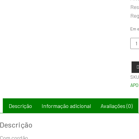
Res
Reg
Em 
SKU
APO
Descrição
Informação adicional
Avaliações (0)
Descrição
Com cordão