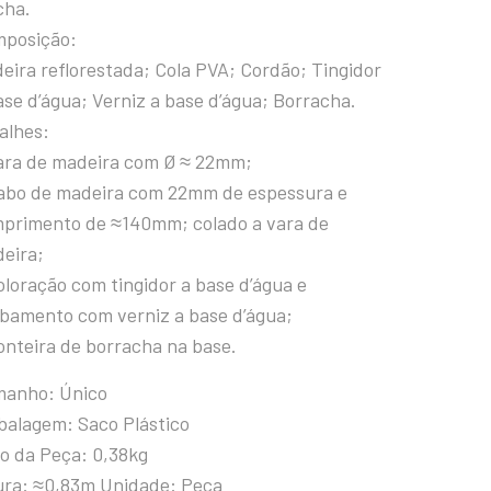
cha.
posição:
eira reflorestada; Cola PVA; Cordão; Tingidor
ase d’água; Verniz a base d’água; Borracha.
alhes:
ara de madeira com Ø ≈ 22mm;
abo de madeira com 22mm de espessura e
primento de ≈140mm; colado a vara de
eira;
oloração com tingidor a base d’água e
bamento com verniz a base d’água;
onteira de borracha na base.
anho: Único
alagem: Saco Plástico
o da Peça: 0,38kg
ura: ≈0,83m Unidade: Peça