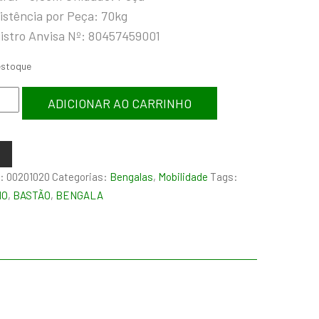
istência por Peça: 70kg
istro Anvisa Nº: 80457459001
estoque
ADICIONAR AO CARRINHO
:
00201020
Categorias:
Bengalas
,
Mobilidade
Tags:
IO
,
BASTÃO
,
BENGALA