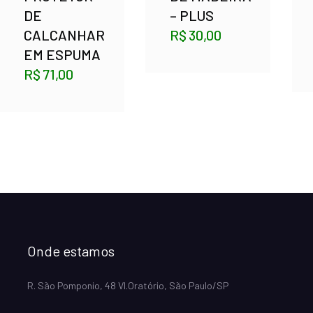
DE
– PLUS
CALCANHAR
R$
30,00
EM ESPUMA
R$
71,00
Onde estamos
R. São Pomponio, 48 Vl.Oratório, São Paulo/SP