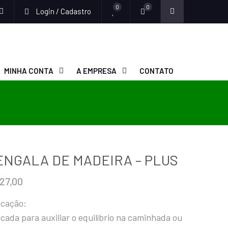
0
0
Login / Cadastro
MINHA CONTA
A EMPRESA
CONTATO
ENGALA DE MADEIRA – PLUS
27,00
icação:
icada para auxiliar o equilíbrio na caminhada ou