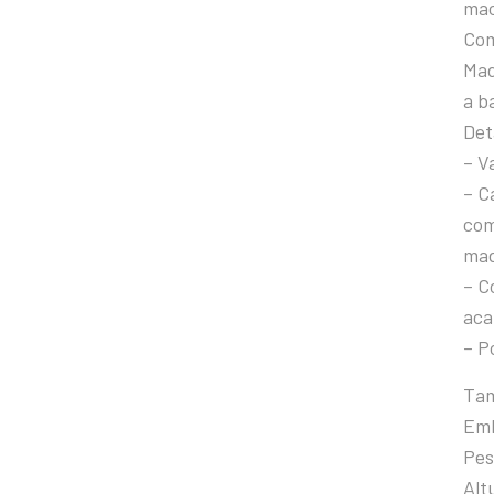
ma
Com
Mad
a b
Det
– V
– C
com
mad
– C
aca
– P
Tam
Emb
Pes
Alt