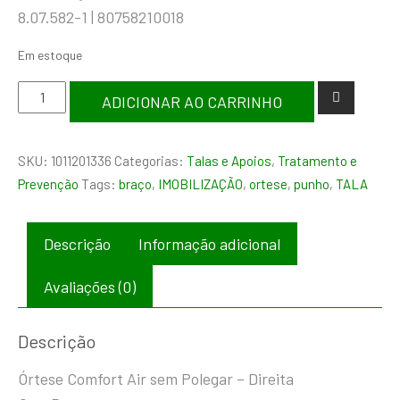
8.07.582-1 | 80758210018
Em estoque
ADICIONAR AO CARRINHO
SKU:
1011201336
Categorias:
Talas e Apoios
,
Tratamento e
Prevenção
Tags:
braço
,
IMOBILIZAÇÃO
,
ortese
,
punho
,
TALA
Descrição
Informação adicional
Avaliações (0)
Descrição
Órtese Comfort Air sem Polegar – Direita