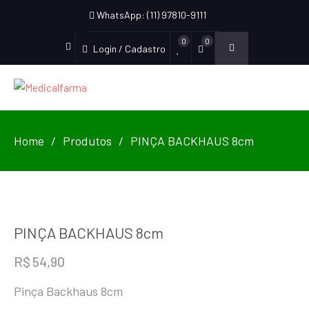
WhatsApp: (11) 97810-9111
0
0
Login / Cadastro
Home
Produtos
PINÇA BACKHAUS 8cm
PINÇA BACKHAUS 8cm
R$
54,90
Pinça Backhaus 8cm