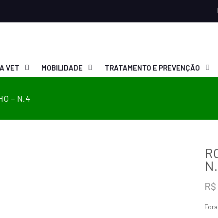
A VET
MOBILIDADE
TRATAMENTO E PREVENÇÃO
O – N.4
R
N
R$
Fora