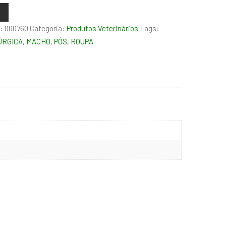
:
000760
Categoria:
Produtos Veterinários
Tags:
ÚRGICA
,
MACHO
,
PÓS
,
ROUPA