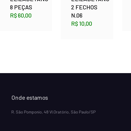
8 PEÇAS
2 FECHOS
R$
60,00
N.06
R$
10,00
Onde estamos
R. São Pomponio, 48 Vl.Oratório, São Paulo/SP