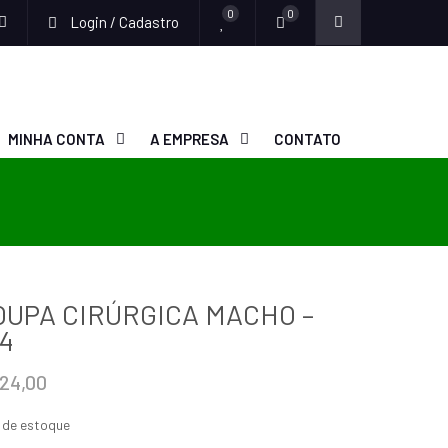
0
0
Login / Cadastro
MINHA CONTA
A EMPRESA
CONTATO
OUPA CIRÚRGICA MACHO –
.4
24,00
 de estoque