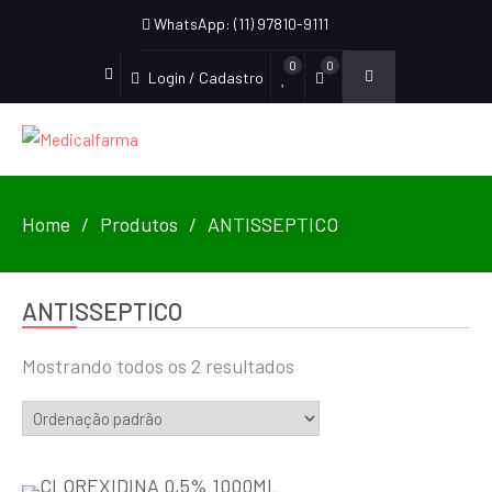
WhatsApp: (11) 97810-9111
0
0
Login / Cadastro
Home
Produtos
ANTISSEPTICO
ANTISSEPTICO
Mostrando todos os 2 resultados