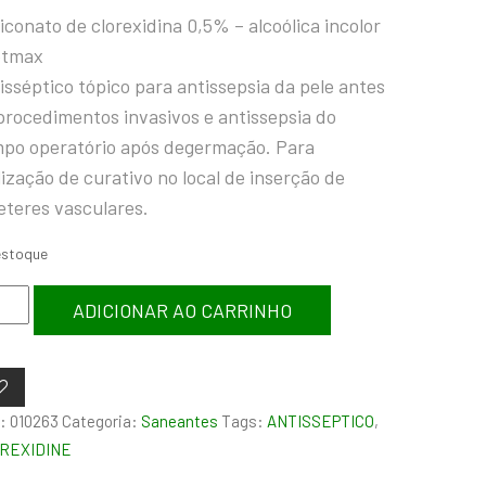
liconato de clorexidina 0,5% – alcoólica incolor
ptmax
isséptico tópico para antissepsia da pele antes
procedimentos invasivos e antissepsia do
po operatório após degermação. Para
lização de curativo no local de inserção de
eteres vasculares.
estoque
ADICIONAR AO CARRINHO
:
010263
Categoria:
Saneantes
Tags:
ANTISSEPTICO
,
REXIDINE