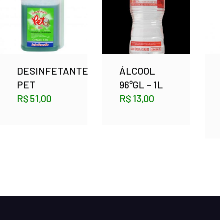
DESINFETANTE
ÁLCOOL
PET
96°GL – 1L
R$
51,00
R$
13,00