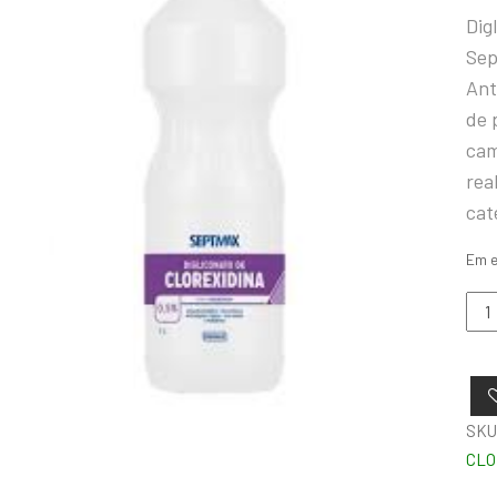
Dig
Se
Ant
de 
cam
rea
cat
Em 
SKU
CLO