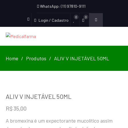
WhatsApp: (11) 97810-9111
0
0
Login / Cadastro
Home
Produtos
ALIV V INJETÁVEL 50ML
ALIV V INJETÁVEL 50ML
R$
35,00
A bromexina é um expectorante mucolítico assim