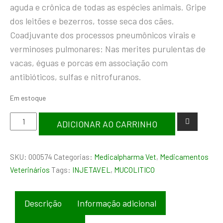
aguda e crônica de todas as espécies animais. Gripe
dos leitões e bezerros, tosse seca dos cães.
Coadjuvante dos processos pneumônicos virais e
verminoses pulmonares: Nas merites purulentas de
vacas, éguas e porcas em associação com
antibióticos, sulfas e nitrofuranos.
Em estoque
ADICIONAR AO CARRINHO
SKU:
000574
Categorias:
Medicalpharma Vet
,
Medicamentos
Veterinários
Tags:
INJETAVEL
,
MUCOLITICO
Descrição
Informação adicional