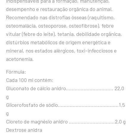
indispensáveis para a formação, manutenção,
desempenho e restauração orgânica do animal.
Recomendado nas distrofias ósseas (raquitismo,
osteomalácia, osteoporose, osteofibrose), febre
vitular (febre do leite), tetania, debilidade orgânica,
distúrbios metabólicos de origem energética e
mineral, nos estados alérgicos, toxi-infecciosos e
acetonemia.
Fórmula:
Cada 100 ml contém:
Gluconato de cálcio anidro………………………….. 22,0
g
Glicerofosfato de sódio…………………………………..1,5
g
Cloreto de magnésio anidro ………………………….2,0 g
Dextrose anidra