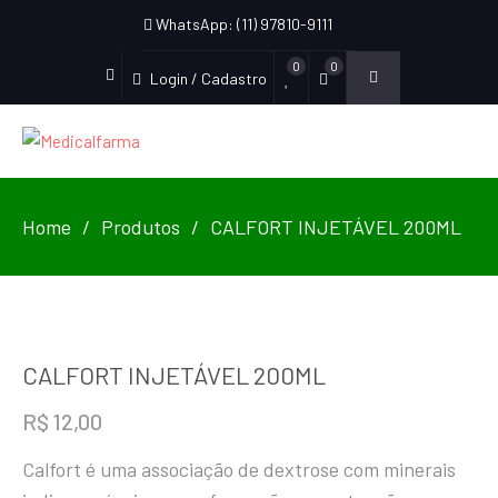
WhatsApp: (11) 97810-9111
0
0
Login / Cadastro
Home
Produtos
CALFORT INJETÁVEL 200ML
CALFORT INJETÁVEL 200ML
R$
12,00
Calfort é uma associação de dextrose com minerais