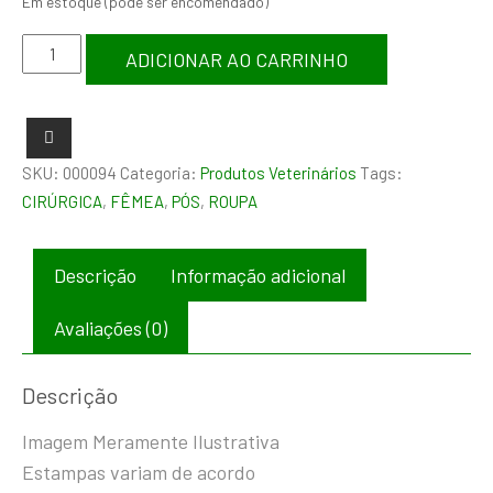
Em estoque (pode ser encomendado)
ADICIONAR AO CARRINHO
SKU:
000094
Categoria:
Produtos Veterinários
Tags:
CIRÚRGICA
,
FÊMEA
,
PÓS
,
ROUPA
Descrição
Informação adicional
Avaliações (0)
Descrição
Imagem Meramente Ilustrativa
Estampas variam de acordo